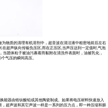
做为物质的清理有机溶剂中，超音波在清洁液中粗密地前后左右
长在超声纵向传输负压区,而在正压区,当声压达到一定值时,气泡
，当团体粒子被油污裹着而黏附在清洗件表面时，油被乳化，
0个气压的瞬间高压。
电换能器由锆钛酸铅或其他陶瓷制成。如果将电压材料快速放入
断，超声波和其它声波一样是一系列的压力点，即一种压缩和膨