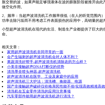
胀交替的波，如果声能足够强液体在波的膨胀阶段被推开由此
做空化作用。
2、频率：当超声波清洗机工作频率很低（在人的听觉范围内
功率去除污垢而不用考虑工件表面损伤的应用中，高销量的超
小型超声波清洗机在现代的生活、制造生产业都提供了巨大的
命。
相关文章：
家用超声波清洗机非同寻常的一面
会产生辐射的超声波清洗机会对人体不利？
果蔬清洗好帮手-超声波清洗机清除农药怎么样？
小美非接触超声DNA打断仪的优势
清洗墨盒喷头神器-超声波清洗机
超声波清洗机在医学、工业及家庭中的应用
超声清洗机三大护法：清洗槽、换能器、电源
国产非接触超声破碎仪价格亲民性能不俗|实现高效精准高
清洗机在五金零件清洗的应用注意事项
汽车零部件能用超声波清洗机进行清洗？