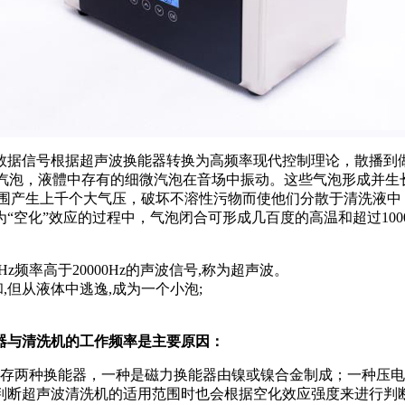
数据信号根据超声波换能器转换为高频率现代控制理论，散播到
细微汽泡，液體中存有的细微汽泡在音场中振动。这些气泡形成并生
周围产生上千个大气压，破坏不溶性污物而使他们分散于清洗液中
“空化”效应的过程中，气泡闭合可形成几百度的高温和超过100
z频率高于20000Hz的声波信号,称为超声波。
,但从液体中逃逸,成为一个小泡;
器与清洗机的工作频率是主要原因：
现存两种换能器，一种是磁力换能器由镍或镍合金制成；一种压
判断超声波清洗机的适用范围时也会根据空化效应强度来进行判