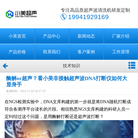
专注高品质超声波清洗机研发定制
19941929169
小美首页
产品中心
新闻动态
厂家介绍
产品价格
联系我们
客户案例
工作原理
技术知识
酶解or超声？看小美非接触超声波DNA打断仪如何大
显身手
发表时间：2022-11-03 16:17:47
在NGS检测实验中，DNA文库构建的第一步就是将DNA随机打断成
符合各测序平台读长的片段。相信熟悉NGS文库构建的科研人员一
定纠结过这个问题，是用酶解打断还是超声波打断？