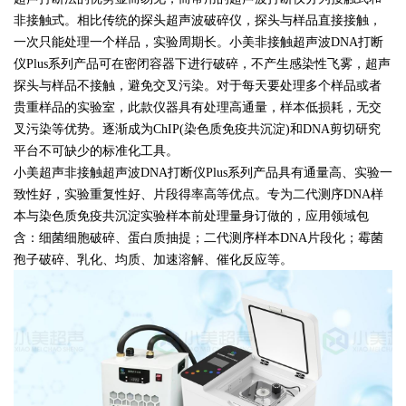
非接触式。相比传统的探头超声波破碎仪，探头与样品直接接触，
一次只能处理一个样品，实验周期长。小美非接触超声波DNA打断
仪Plus系列产品可在密闭容器下进行破碎，不产生感染性飞雾，超声
探头与样品不接触，避免交叉污染。对于每天要处理多个样品或者
贵重样品的实验室，此款仪器具有处理高通量，样本低损耗，无交
叉污染等优势。逐渐成为ChIP(染色质免疫共沉淀)和DNA剪切研究
平台不可缺少的标准化工具。
小美超声非接触超声波DNA打断仪Plus系列产品具有通量高、实验一
致性好，实验重复性好、片段得率高等优点。专为二代测序DNA样
本与染色质免疫共沉淀实验样本前处理量身订做的，应用领域包
含：细菌细胞破碎、蛋白质抽提；二代测序样本DNA片段化；霉菌
孢子破碎、乳化、均质、加速溶解、催化反应等。