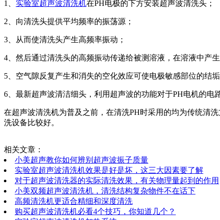
1、
实验室超声波清洗机
在PH电极的下方安装超声波清洗头；
2、向清洗头提供平均频率的振荡源；
3、从而使清洗头产生高频率振动；
4、然后通过清洗头的高频振动传递给被测溶液，在溶液中产
5、空气隙反复产生和消失的空化效应可使电极敏感部位的结
6、最新超声波清洁细头，利用超声波的功能对于PH电机的电
在超声波清洗机为普及之前，在清洗PH时采用的均为传统清
洗设备比较好。
相关文章：
小美超声教你如何辨别超声波振子质量
实验室超声波清洗机效果是好是坏，这三大因素要了解
对于超声波清洗器的实际清洗效果，有关物理量起到的作用
小美双频超声波清洗机，清洗结构复杂物件不在话下
高频清洗机更适合精细和深度清洗
购买超声波清洗机必看4个技巧，你知道几个？