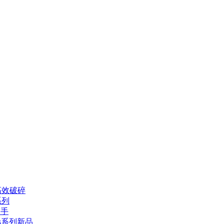
高效破碎
系列
身手
s系列新品