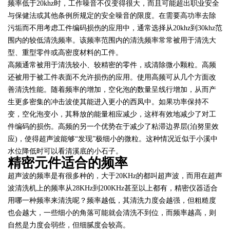
频率低于20khz时，工作噪音不仅变得很大，而且可能超出职业安全
与保健法或其他条例所规定的安全噪音的限度。在需要高功率去除
污垢而不用考虑工件编码损伤的应用中，通常选择从20khz到30khz范
围内的较低清洗频率。该频率范围内的清洗频率常常被用于清洗大
型、重型零件或高密度材料的工件。
高频通常被用于清洗较小、较精密的零件，或清除微小颗粒。高频
还被用于被工件表面不允许损伤的应用。使用高频可从几个方面改
善清洗性能。随着频率的增加，空化泡的数量呈线行增加，从而产
生更多密集的冲击波使其能进入更小的西凤中。如果功率保持不
变，空化泡变小，其释放的能量相应减少，这样有效地减少了对工
件编码的损伤。高频的另一个优势在于减少了粘滞边界层(泊努里效
应)，使得超声波能够“发现”极细小的微粒。这种情况近似于小溪中
水位降低时可以看清溪底的小石子。
精密元件适合的频率
超声波的频率是有很多种的，大于20KHz的都叫超声波，而用在超声
波清洗机上的频率从28KHz到200KHz甚至以上都有，精密仪器适合
用哪一种频率来清洗呢？频率越低，其清洗力度会越强，但粗糙度
也会越大，一些细小的角落可能就会清洗不到位，而频率越高，则
自然是力度会弱些，但细腻度会较高。